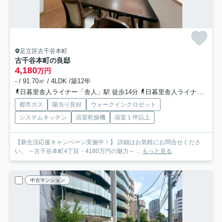
足立区古千谷本町
古千谷本町の良邸
4,180
万円
- / 91.70㎡ / 4LDK /築12年
日暮里舎人ライナー「舎人」駅 徒歩14分
日暮里舎人ライナー「見沼代親水公園」駅 徒歩18分
都市ガス
陽当り良好
ウォークインクロゼット
システムキッチン
浴室乾燥機
浴室１坪以上
【新生活応援キャンペーン実施中！】 詳細はお気軽にお問合せくださ
い。 ～古千谷本町4丁目・4180万円の魅力～ ...
もっと見る
中古マンション