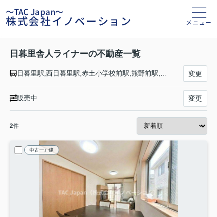
～TAC Japan～
株式会社イノベーション
メニュー
日暮里舎人ライナーの不動産一覧
日暮里駅,西日暮里駅,赤土小学校前駅,熊野前駅,足立小台駅,扇大橋駅,高野駅,江北駅,西新井大師西駅,谷在家駅,舎人公園駅,舎人駅,見沼代親水公園駅
変更
販売中
変更
2
件
中古一戸建