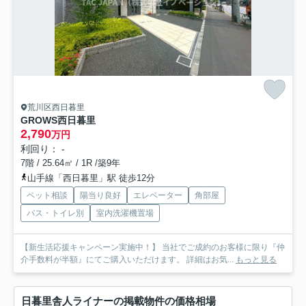
荒川区西日暮里
GROWS西日暮里
2,790
万円
利回り： -
7階 / 25.64㎡ / 1R /築9年
山手線「西日暮里」駅 徒歩12分
ペット相談
陽当り良好
エレベーター
角部屋
バス・トイレ別
室内洗濯機置場
【新生活応援キャンペーン実施中！】 当社でご成約のお客様に限り『仲
介手数料が半額』にてご購入いただけます。 詳細はお気...
もっと見る
日暮里舎人ライナーの掲載物件の価格相場