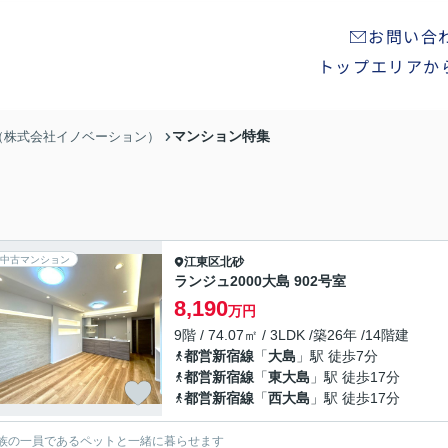
お問い合
トップ
エリアか
マンション特集
n（株式会社イノベーション）
中古マンション
江東区
北砂
ランジュ2000大島 902号室
8,190
万円
9階 / 74.07㎡ / 3LDK /築26年 /14階建
都営新宿線
「
大島
」駅 徒歩7分
都営新宿線
「
東大島
」駅 徒歩17分
都営新宿線
「
西大島
」駅 徒歩17分
族の一員であるペットと一緒に暮らせます