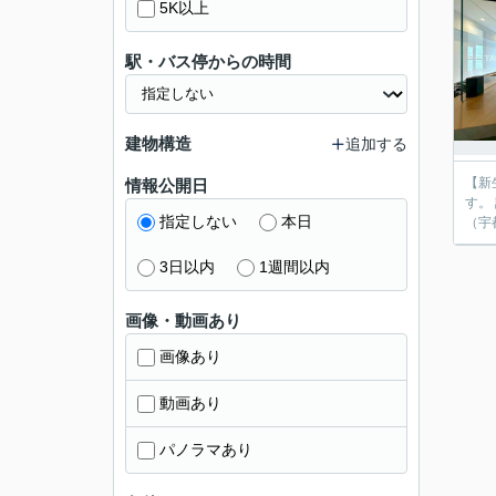
5K以上
駅・バス停からの時間
建物構造
追加する
【新
情報公開日
す。 詳細はお気軽
指定しない
本日
（宇
3日以内
1週間以内
画像・動画あり
画像あり
動画あり
パノラマあり