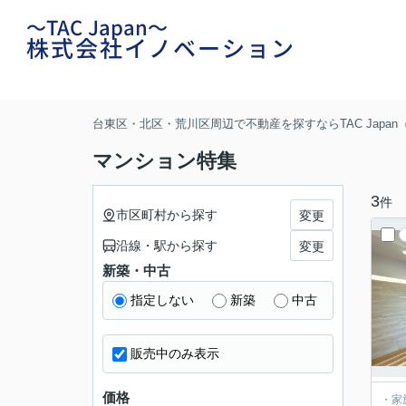
～TAC Japan～
株式会社イノベーション
台東区・北区・荒川区周辺で不動産を探すならTAC Japa
マンション特集
3
件
市区町村から探す
変更
沿線・駅から探す
変更
新築・中古
指定しない
新築
中古
販売中のみ表示
価格
・家