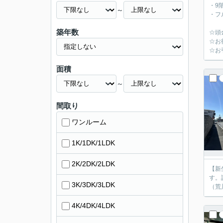
・9
～
・フ
築年数
☆頭
☆お
☆お
面積
～
間取り
ワンルーム
1K/1DK/1LDK
2K/2DK/2LDK
【新生活応援キャン
す。詳細はお気軽
3K/3DK/3LDK
4K/4DK/4LDK