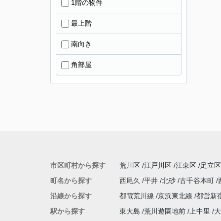
1階の物件
最上階
南向き
角部屋
市区町村から探す
荒川区
江戸川区
江東区
足立区
町名から探す
西尾久
平井
北砂
古千谷本町
沿線から探す
都電荒川線
京浜東北線
都営新
駅から探す
東大島
荒川遊園地前
上中里
大