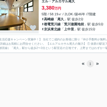
エル・アルカサル尾久
3,380
万円
5階 / 58.19㎡ / 2LDK /築46年 /7階建
高崎線
「
尾久
」駅 徒歩2分
都電荒川線
「
荒川遊園地前
」駅 徒歩5分
京浜東北線
「
上中里
」駅 徒歩15分
生活応援キャンペーン実施中！】 当社でご成約のお客様に限り『仲介手数料が無料
にお問合せください。 【エルアルカサル尾久の魅力】 ① 抜群の駅近アクセス エルアルカサル尾久最大の魅力のひとつが、JR高崎線
都宮線）「尾久」駅から徒歩2〜3分という駅至近の立地です。上野まではわずか一駅
1