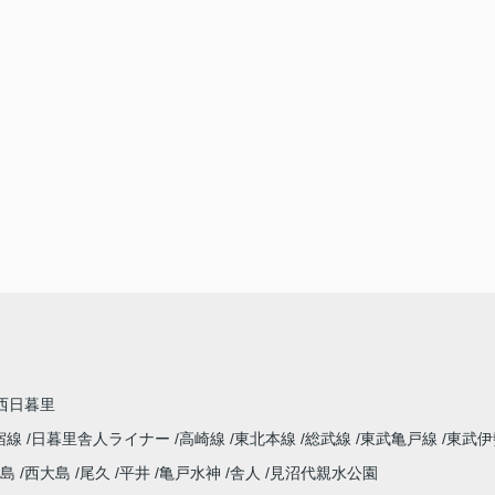
西日暮里
宿線
日暮里舎人ライナー
高崎線
東北本線
総武線
東武亀戸線
東武伊
島
西大島
尾久
平井
亀戸水神
舎人
見沼代親水公園