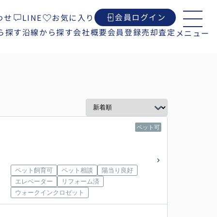
会員ログイン
わせ
LINE
お気に入り
ら探す
沿線から探す
会社概要
会員登録
売却査定
メニュー
ペット可
ペット飼育可
ペット相談
陽当り良好
エレベーター
リフォーム済
ウォークインクロゼット