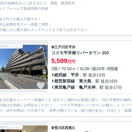
階部分南東向きにつき日当たり、通風、眺望良好
ルリフォームで新築同様の内装
金０円での購入可能です！
得な提携住宅ローン多数ご用意！
引越しから購入後のメンテナンスまで全てお任せ下さい。
中古マンション
江戸川区
平井
コスモ平井南リバータウン 202
5,599
万円
2階 / 70.50㎡ / 3LDK /築26年 /9階建
総武線
「
平井
」駅 徒歩13分
都営新宿線
「
東大島
」駅 徒歩16分
東武亀戸線
「
亀戸水神
」駅 徒歩17分
ペーン実施中！】 当社でご成約のお客様に限り『仲介手数料が無料』または『生活家具・家電プレゼント』をお選びいただけま
にお問合せください。 ～コスモ平井南リバータウンの魅力～ 1. リバーサイド立地（開放感が大きい） 最大の特色はやはり川沿い
（荒川・旧中川周辺）の立地です。 視界が開けている（抜け感がある） 日当た
中古マンション
荒川区
西尾久