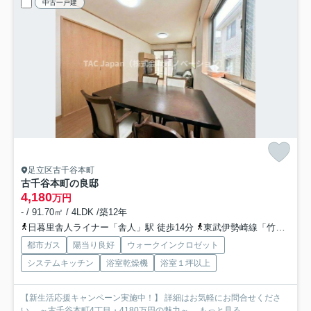
中古一戸建
足立区古千谷本町
古千谷本町の良邸
4,180
万円
- / 91.70㎡ / 4LDK /築12年
日暮里舎人ライナー「舎人」駅 徒歩14分
東武伊勢崎線「竹ノ塚」駅 徒歩24分
都市ガス
陽当り良好
ウォークインクロゼット
システムキッチン
浴室乾燥機
浴室１坪以上
【新生活応援キャンペーン実施中！】 詳細はお気軽にお問合せくださ
い。 ～古千谷本町4丁目・4180万円の魅力～ ...
もっと見る