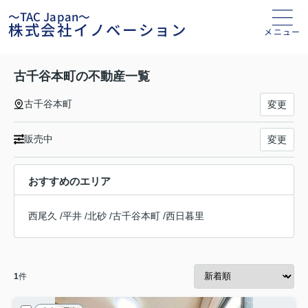
～TAC Japan～
株式会社イノベーション
メニュー
古千谷本町の不動産一覧
古千谷本町
変更
販売中
変更
おすすめのエリア
西尾久
/
平井
/
北砂
/
古千谷本町
/
西日暮里
1
件