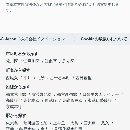
本基本方針は法令などの制定改廃や情勢の変化により適宜変更しま
す。
 Japan（株式会社イノベーション）
Cookieの取扱いについて
市区町村から探す
荒川区
江戸川区
江東区
足立区
町名から探す
西尾久
平井
北砂
古千谷本町
西日暮里
沿線から探す
都電荒川線
京浜東北線
都営新宿線
日暮里舎人ライナー
高崎線
東北本線
総武線
東武亀戸線
東武伊勢崎線
京成本線
駅から探す
東大島
荒川遊園地前
上中里
大島
西大島
尾久
平井
亀戸水神
舎人
見沼代親水公園