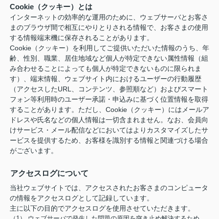
Cookie（クッキー）とは
インターネットの効率的な運用のために、ウェブサーバとお客さ
まのブラウザ間で相互にやりとりされる情報で、お客さまの使用
する情報端末機に保存されることがあります。
Cookie（クッキー）を利用してご提供いただいた情報のうち、年
齢、性別、職業、居住地域など個人が特定できない属性情報（組
み合わせることによっても個人が特定できないものに限られま
す）、端末情報、ウェブサイト内におけるユーザーの行動履歴
（アクセスしたURL、コンテンツ、参照順など）およびスマート
フォン等利用時のユーザー承諾・申込みに基づく位置情報を取得
することがあります。ただし、Cookie（クッキー）にはメールア
ドレスや氏名などの個人情報は一切含まれません。なお、会員向
けサービス・メール配信などにおいてはよりカスタマイズしたサ
ービスを提供するため、お客様を識別する情報と関連づける場合
がございます。
アクセスログについて
当社ウェブサイトでは、アクセスされたお客さまのコンピュータ
の情報をアクセスログとして記録しています。
主に以下の目的でアクセスログを使用させていただきます。
（1） ウェブサーバで発生した問題の原因を突き止め解決するため。