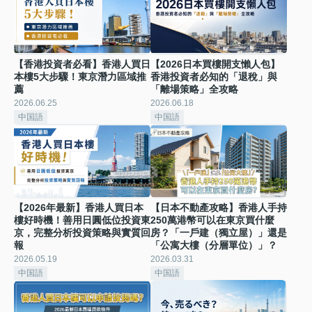
【香港投資者必看】香港人買日
【2026日本買樓開支懶人包】
本樓5大步驟！東京潛力區域推
香港投資者必知的「退稅」與
薦
「離場策略」全攻略
2026.06.25
2026.06.18
中国語
中国語
【2026年最新】香港人買日本
【日本不動產攻略】香港人手持
樓好時機！善用日圓低位投資東
250萬港幣可以在東京買什麼
京，完整分析投資策略與實質回
房？「一戶建（獨立屋）」還是
報
「公寓大樓（分層單位）」？
2026.05.19
2026.03.31
中国語
中国語