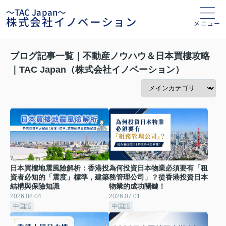
～TAC Japan～
株式会社イノベーション
メニュー
ブログ記事一覧｜不動産ノウハウ＆日本買樓攻略
｜TAC Japan（株式会社イノベーション）
日本買樓地震風險解析：香港投
為何投資日本物業必須要有「租
資者必知的「震度」標準，建築
務管理公司」？從香港投資日本
結構與保險知識
物業的成功關鍵！
2026.08.04
2026.07.01
中国語
中国語