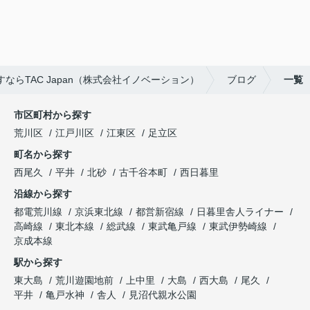
らTAC Japan（株式会社イノベーション）
ブログ
一覧
市区町村から探す
荒川区
江戸川区
江東区
足立区
町名から探す
西尾久
平井
北砂
古千谷本町
西日暮里
沿線から探す
都電荒川線
京浜東北線
都営新宿線
日暮里舎人ライナー
高崎線
東北本線
総武線
東武亀戸線
東武伊勢崎線
京成本線
駅から探す
東大島
荒川遊園地前
上中里
大島
西大島
尾久
平井
亀戸水神
舎人
見沼代親水公園