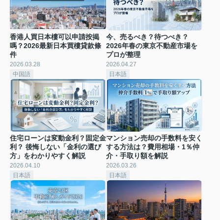
香港人買日本樓可以申請按揭
今、売るべき？待つべき？
嗎？2026最新日本買樓貸款條
2026年春の東京不動産市場を
件
プロが整理
2026.03.28
2026.04.27
中国語
日本語
住宅ローンは変動金利？固定金
マンション売却の手数料を安く
利？ 後悔しない「金利の選び
する方法は？費用相場・1％仲
方」をわかりやすく解説
介・手取り額を解説
2026.04.10
2026.03.26
日本語
日本語