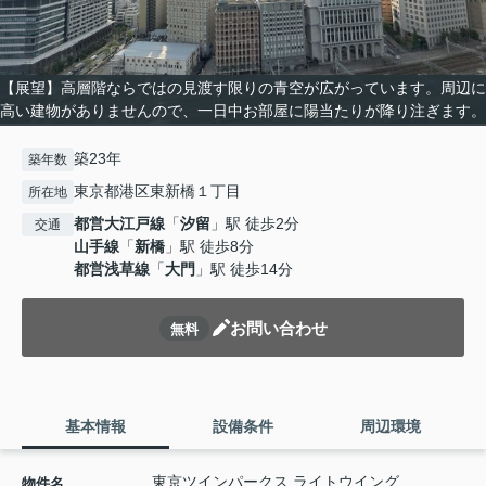
【展望】高層階ならではの見渡す限りの青空が広がっています。周辺に
高い建物がありませんので、一日中お部屋に陽当たりが降り注ぎます。
築23年
築年数
東京都港区東新橋１丁目
所在地
都営大江戸線
「
汐留
」駅 徒歩2分
交通
山手線
「
新橋
」駅 徒歩8分
都営浅草線
「
大門
」駅 徒歩14分
お問い合わせ
無料
基本情報
設備条件
周辺環境
東京ツインパークス ライトウイング
物件名