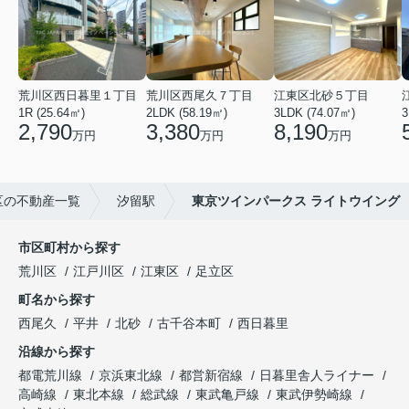
荒川区西日暮里１丁目
荒川区西尾久７丁目
江東区北砂５丁目
1R (25.64㎡)
2LDK (58.19㎡)
3LDK (74.07㎡)
3
2,790
3,380
8,190
万円
万円
万円
区の不動産一覧
汐留駅
東京ツインパークス ライトウイング
市区町村から探す
荒川区
江戸川区
江東区
足立区
町名から探す
西尾久
平井
北砂
古千谷本町
西日暮里
沿線から探す
都電荒川線
京浜東北線
都営新宿線
日暮里舎人ライナー
高崎線
東北本線
総武線
東武亀戸線
東武伊勢崎線