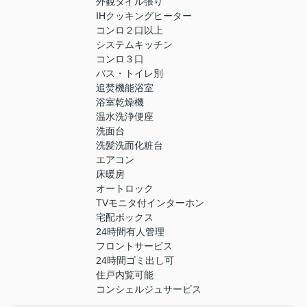
外観タイル張り
IHクッキングヒーター
コンロ２口以上
システムキッチン
コンロ３口
バス・トイレ別
追焚機能浴室
浴室乾燥機
温水洗浄便座
洗面台
洗髪洗面化粧台
エアコン
床暖房
オートロック
TVモニタ付インターホン
宅配ボックス
24時間有人管理
フロントサービス
24時間ゴミ出し可
住戸内覧可能
コンシェルジュサービス