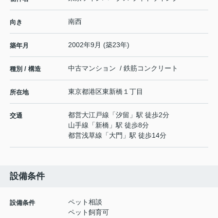
南西
向き
2002年9月 (築23年)
築年月
中古マンション / 鉄筋コンクリート
種別 / 構造
東京都
港区
東新橋
１丁目
所在地
都営大江戸線
「
汐留
」駅 徒歩2分
交通
山手線
「
新橋
」駅 徒歩8分
都営浅草線
「
大門
」駅 徒歩14分
設備条件
ペット相談
設備条件
ペット飼育可