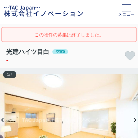
～TAC Japan～
株式会社イノベーション
メニュー
この物件の募集は終了しました。
光建ハイツ目白
空室0
-
1
/
7