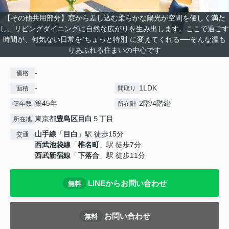
【その他共用部分】窓から差し込む柔らかな陽光が空間を優しく満た
し、リビングダイニングに自然な広がりを生み出します。ここで過ごす
時間が、何気ない日常を“ちょっと特別”に変えてくれる──そんな温も
りあふれる住まいの中心です
-
価格
-
1LDK
面積
間取り
築45年
2階/4階建
築年数
所在階
東京都
豊島区
目白
５丁目
所在地
山手線
「
目白
」駅 徒歩15分
交通
西武池袋線
「
椎名町
」駅 徒歩7分
西武新宿線
「
下落合
」駅 徒歩11分
LINEからお問い合わせ
無料
お問い合わせ
無料