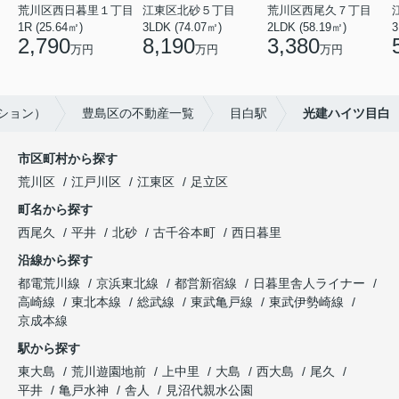
荒川区西日暮里１丁目
江東区北砂５丁目
荒川区西尾久７丁目
1R (25.64㎡)
3LDK (74.07㎡)
2LDK (58.19㎡)
3
2,790
8,190
3,380
万円
万円
万円
ーション）
豊島区の不動産一覧
目白駅
光建ハイツ目白
市区町村から探す
荒川区
江戸川区
江東区
足立区
町名から探す
西尾久
平井
北砂
古千谷本町
西日暮里
沿線から探す
都電荒川線
京浜東北線
都営新宿線
日暮里舎人ライナー
高崎線
東北本線
総武線
東武亀戸線
東武伊勢崎線
京成本線
駅から探す
東大島
荒川遊園地前
上中里
大島
西大島
尾久
平井
亀戸水神
舎人
見沼代親水公園