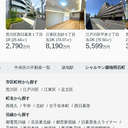
荒川区西日暮里１丁目
江東区北砂５丁目
江戸川区平井２丁目
1R (25.64㎡)
3LDK (74.07㎡)
3LDK (70.50㎡)
2
2,790
8,190
5,599
万円
万円
万円
）
中央区の不動産一覧
築地駅
シャルマン築地明石町
市区町村から探す
荒川区
江戸川区
江東区
足立区
町名から探す
西尾久
平井
北砂
古千谷本町
西日暮里
沿線から探す
都電荒川線
京浜東北線
都営新宿線
日暮里舎人ライナー
高崎線
東北本線
総武線
東武亀戸線
東武伊勢崎線