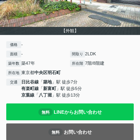
【外観】
-
価格
-
2LDK
面積
間取り
築47年
7階/8階建
築年数
所在階
東京都
中央区
明石町
所在地
日比谷線
「
築地
」駅 徒歩7分
交通
有楽町線
「
新富町
」駅 徒歩5分
京葉線
「
八丁堀
」駅 徒歩13分
LINEからお問い合わせ
無料
お問い合わせ
無料