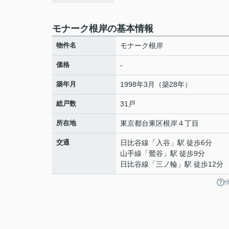
モナーク根岸の基本情報
物件名
モナーク根岸
価格
-
築年月
1998年3月（築28年）
総戸数
31戸
所在地
東京都
台東区
根岸
４丁目
交通
日比谷線
「
入谷
」駅 徒歩6分
山手線
「
鶯谷
」駅 徒歩9分
日比谷線
「
三ノ輪
」駅 徒歩12分