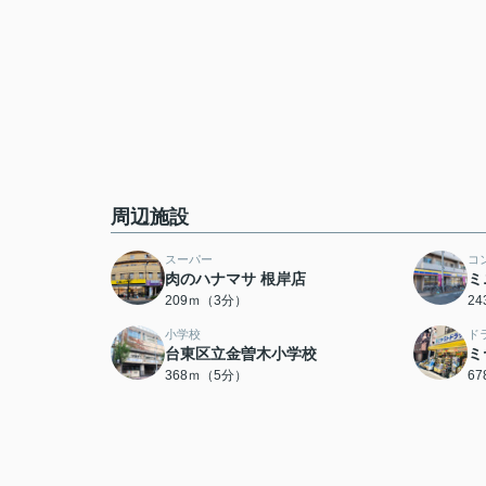
周辺施設
スーパー
コ
肉のハナマサ 根岸店
ミ
209ｍ（3分）
2
小学校
ド
台東区立金曽木小学校
ミ
368ｍ（5分）
6