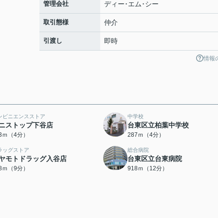
管理会社
ディー･エム･シー
取引態様
仲介
引渡し
即時
情報
ンビニエンスストア
中学校
ニストップ下谷店
台東区立柏葉中学校
43ｍ（4分）
287ｍ（4分）
ラッグストア
総合病院
ヤモトドラッグ入谷店
台東区立台東病院
78ｍ（9分）
918ｍ（12分）