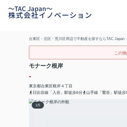
～TAC Japan～
株式会社イノベーション
台東区・北区・荒川区周辺で不動産を探すならTAC Japa
この物
モナーク根岸
-
東京都
台東区
根岸
４丁目
日比谷線「入谷」駅徒歩6分
山手線「鶯谷」駅徒歩
1
/
5