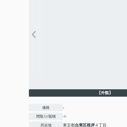
【外観】
-
価格
-/-
間取り/面積
東京都
台東区
根岸
４丁目
所在地