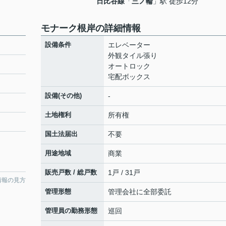
日比谷線
「
三ノ輪
」駅 徒歩12分
モナーク根岸の詳細情報
設備条件
エレベーター
外観タイル張り
オートロック
宅配ボックス
設備(その他)
-
土地権利
所有権
国土法届出
不要
用途地域
商業
販売戸数 / 総戸数
1戸 / 31戸
情報の見方
管理形態
管理会社に全部委託
管理員の勤務形態
巡回